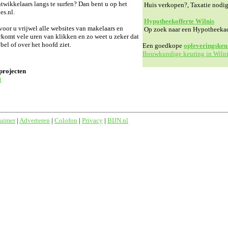
twikkelaars langs te surfen? Dan bent u op het
Huis verkopen?, Taxatie nodi
es.nl.
Hypotheekofferte Wilnis
or u vrijwel alle websites van makelaars en
Op zoek naar een Hypotheeka
rkomt vele uren van klikken en zo weet u zeker dat
l of over het hoofd ziet.
Een goedkope
opleveringskeu
Bouwkundige keuring in Wilni
projecten
t
laimer
|
Adverteren
|
Colofon
|
Privacy
|
BIJN.nl