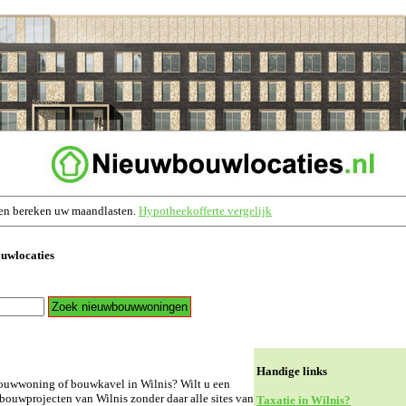
en bereken uw maandlasten.
Hypotheekofferte vergelijk
ouwlocaties
Handige links
ouwwoning of bouwkavel in Wilnis? Wilt u een
bouwprojecten van Wilnis zonder daar alle sites van
Taxatie in Wilnis?