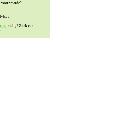
g voor waarde?
dviseur
ring
nodig? Zoek een
s