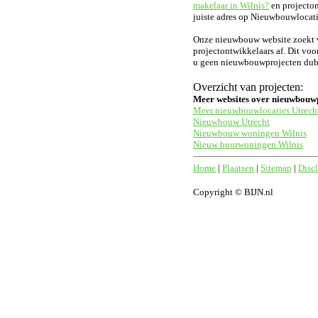
makelaar in Wilnis?
en projecton
juiste adres op Nieuwbouwlocati
Onze nieuwbouw website zoekt vo
projectontwikkelaars af. Dit voo
u geen nieuwbouwprojecten dubbe
Overzicht van projecten:
Meer websites over nieuwbouw
Meer nieuwbouwlocaties Utrech
Nieuwbouw Utrecht
Nieuwbouw woningen Wilnis
Nieuw huurwoningen Wilnis
Home
|
Plaatsen
|
Sitemap
|
Disc
Copyright © BIJN.nl