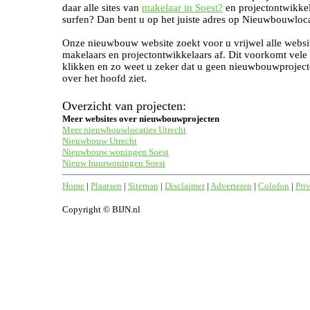
daar alle sites van
makelaar in Soest?
en projectontwikkel
surfen? Dan bent u op het juiste adres op Nieuwbouwloca
Onze nieuwbouw website zoekt voor u vrijwel alle websi
makelaars en projectontwikkelaars af. Dit voorkomt vele
klikken en zo weet u zeker dat u geen nieuwbouwproject
over het hoofd ziet.
Overzicht van projecten:
Meer websites over nieuwbouwprojecten
Meer nieuwbouwlocaties Utrecht
Nieuwbouw Utrecht
Nieuwbouw woningen Soest
Nieuw huurwoningen Soest
Home
|
Plaatsen
|
Sitemap
|
Disclaimer
|
Adverteren
|
Colofon
|
Pri
Copyright © BIJN.nl