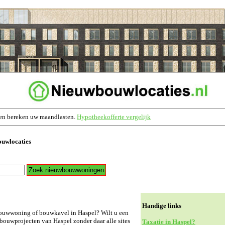
en bereken uw maandlasten.
Hypotheekofferte vergelijk
ouwlocaties
Handige links
ouwwoning of bouwkavel in Haspel? Wilt u een
wbouwprojecten van Haspel zonder daar alle sites
Taxatie in Haspel?