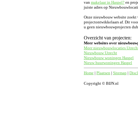
van
makelaar in Haspel?
en proje
juiste adres op Nieuwbouwlocati
Onze nieuwbouw website zoekt vo
projectontwikkelaars af. Dit voo
u geen nieuwbouwprojecten dubbe
Overzicht van projecten:
Meer websites over nieuwbouw
Meer nieuwbouwlocaties Utrech
Nieuwbouw Utrecht
Nieuwbouw woningen Haspel
Nieuw huurwoningen Haspel
Home
|
Plaatsen
|
Sitemap
|
Disc
Copyright © BIJN.nl