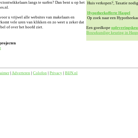
ctontwikkelaars langs te surfen? Dan bent u op het
Huis verkopen?, Taxatie nodi
es.nl.
Hypotheekofferte Haspel
or u vrijwel alle websites van makelaars en
Op zoek naar een Hypotheeka
rkomt vele uren van klikken en zo weet u zeker dat
l of over het hoofd ziet.
Een goedkope
opleveringskeu
Bouwkundige keuring in Hasp
projecten
t
laimer
|
Adverteren
|
Colofon
|
Privacy
|
BIJN.nl