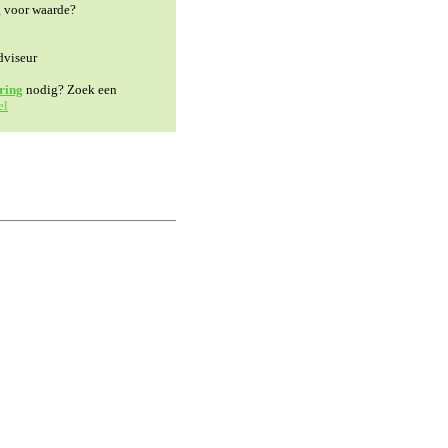
g voor waarde?
dviseur
ring
nodig? Zoek een
el