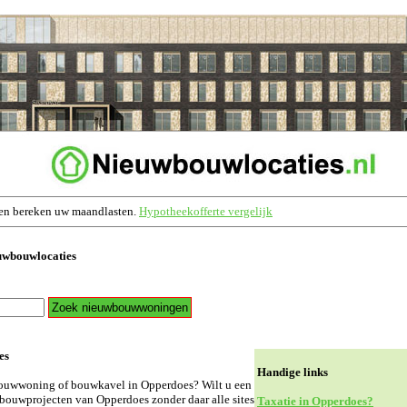
en bereken uw maandlasten.
Hypotheekofferte vergelijk
uwbouwlocaties
es
Handige links
bouwwoning of bouwkavel in Opperdoes? Wilt u een
wbouwprojecten van Opperdoes zonder daar alle sites
Taxatie in Opperdoes?