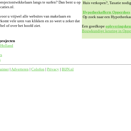
rojectontwikkelaars langs te surfen? Dan bent u op
Huis verkopen?, Taxatie nodi
aties.nl.
Hypotheekofferte Opperdoes
or u vrijwel alle websites van makelaars en
Op zoek naar een Hypotheeka
rkomt vele uren van klikken en zo weet u zeker dat
l of over het hoofd ziet.
Een goedkope
opleveringskeu
Bouwkundige keuring in Oppe
projecten
-Holland
es
s
laimer
|
Adverteren
|
Colofon
|
Privacy
|
BIJN.nl