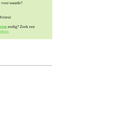
g voor waarde?
dviseur
ring
nodig? Zoek een
rdoes