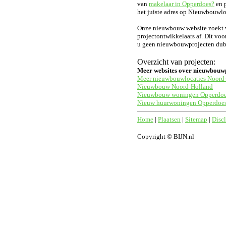
van
makelaar in Opperdoes?
en p
het juiste adres op Nieuwbouwloc
Onze nieuwbouw website zoekt vo
projectontwikkelaars af. Dit voo
u geen nieuwbouwprojecten dubbe
Overzicht van projecten:
Meer websites over nieuwbouw
Meer nieuwbouwlocaties Noord
Nieuwbouw Noord-Holland
Nieuwbouw woningen Opperdo
Nieuw huurwoningen Opperdoe
Home
|
Plaatsen
|
Sitemap
|
Disc
Copyright © BIJN.nl