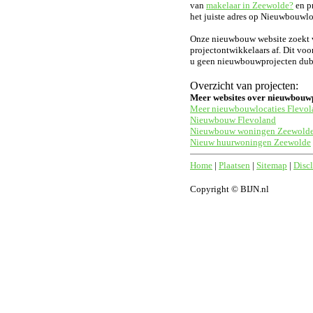
van
makelaar in Zeewolde?
en pr
het juiste adres op Nieuwbouwloc
Onze nieuwbouw website zoekt vo
projectontwikkelaars af. Dit voo
u geen nieuwbouwprojecten dubbe
Overzicht van projecten:
Meer websites over nieuwbouw
Meer nieuwbouwlocaties Flevol
Nieuwbouw Flevoland
Nieuwbouw woningen Zeewold
Nieuw huurwoningen Zeewolde
Home
|
Plaatsen
|
Sitemap
|
Disc
Copyright © BIJN.nl