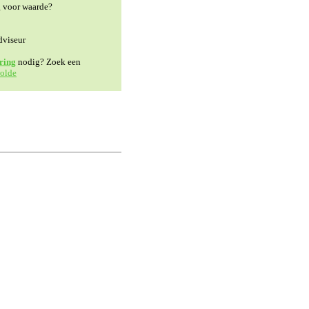
g voor waarde?
dviseur
ring
nodig? Zoek een
olde