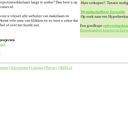
ojectontwikkelaars langs te surfen? Dan bent u op
Huis verkopen?, Taxatie nodi
aties.nl.
Hypotheekofferte Zeewolde
or u vrijwel alle websites van makelaars en
Op zoek naar een Hypotheeka
rkomt vele uren van klikken en zo weet u zeker dat
l of over het hoofd ziet.
Een goedkope
opleveringskeu
Bouwkundige keuring in Zeew
projecten
and
e
laimer
|
Adverteren
|
Colofon
|
Privacy
|
BIJN.nl