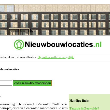
en bereken uw maandlasten.
Hypotheekofferte vergelijk
wbouwlocaties
e
Handige links
bouwwoning of bouwkavel in Zeewolde? Wilt u een
wbouwprojecten van Zeewolde zonder daar alle sites
Taxatie in Zeewolde?