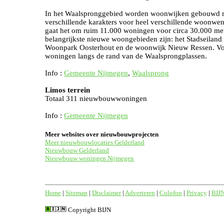
In het Waalspronggebied worden woonwijken gebouwd m
verschillende karakters voor heel verschillende woonwens
gaat het om ruim 11.000 woningen voor circa 30.000 me
belangrijkste nieuwe woongebieden zijn: het Stadseiland 
Woonpark Oosterhout en de woonwijk Nieuw Ressen. Vo
woningen langs de rand van de Waalsprongplassen.
Info :
Gemeente Nijmegen
,
Waalsprong
Limos terrein
Totaal 311 nieuwbouwwoningen
Info :
Gemeente Nijmegen
Meer websites over nieuwbouwprojecten
Meer nieuwbouwlocaties Gelderland
Nieuwbouw Gelderland
Nieuwbouw woningen Nijmegen
Home
|
Sitemap
|
Disclaimer
|
Adverteren
|
Colofon
|
Privacy
|
BIJ
Copyright BIJN